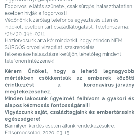
Fogorvosi ellátás szünetel, csak sürgős, halaszthatatlan
esetben hívják a fogorvost!
Védőnőnk kizárólag telefonos egyeztetés után és
indokolt esetben tart családlátogatást. Telefonszáma:
+36/30-396-0311
Háziorvosunk arra kér mindenkit, hogy minden NEM
SÜRGŐS orvosi vizsgálat, szakrendelés
felkeresése halasztásra kerüljön, lehetőleg mindent
telefonon intézzenek!
Kérem Önöket, hogy a lehető legnagyobb
mértékben csökkentsük az emberek közötti
érintkezést a koronavírus-járvány
megfékezéséhez.
Minden lakosunk figyelmét felhívom a gyakori és
alapos kézmosás fontosságára!!!
Vigyázzunk saját, családtagjaink és embertársaink
egészségére!
Bármilyen kérdés esetén állunk rendelkezésükre.
Felsőmocsolád, 2020. 03. 15.