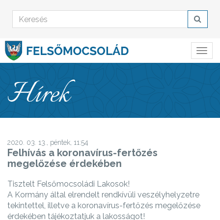
Hírek
2020. 03. 13., péntek, 11:54
Felhívás a koronavírus-fertőzés
megelőzése érdekében
Tisztelt Felsőmocsoládi Lakosok!
A Kormány által elrendelt rendkívüli veszélyhelyzetre
tekintettel, illetve a koronavírus-fertőzés megelőzése
érdekében tájékoztatjuk a lakosságot!