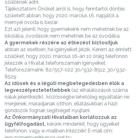
szülőknek adni.
Tájékoztatom Önöket arról is, hogy fenntartói döntés
született abban, hogy 2020. március 16. napjától a
mernyei óvoda is bezár.
Ezt azt jelenti, hogy gyermekeink nem mehetnek be az
iskolába, óvodások nem mehetnek be az óvodába.
A gyermekek részére az étkezést biztosítjuk
abban az esetben, ha igényeiket jelzik. Kérem az érintett
szülőket, hogy 2020. március 16-án 10 óráig telefonon
jelezzék a Hivatal telefonszámain igényeiket.
Telefonszámaink: 82/557-022 30/932-8512, 30/932-
8529
Az idősek és a légúti megbetegedésben élők a
legveszélyeztetettebbek
(az elhalálozások száma
náluk jelentkezik) , közösségbe lehetőleg egyáltalán ne
menjenek, maradjanak otthon, ellátásukban a házi
gondozók fognak segítséget nyújtani.
Az Önkormányzati Hivatalban korlátozzuk az
ügyfélfogadást,
kérünk mindenkit, hogy ügyeiket
telefonon, vagy e-mailben intézzék! E-mail cím:
jegyzomernye@kapos-net.hu.