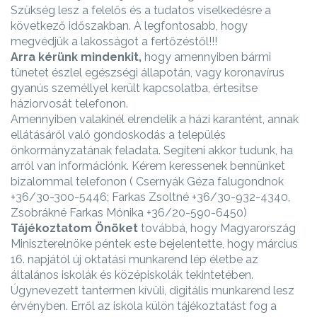
Szükség lesz a felelős és a tudatos viselkedésre a
következő időszakban. A legfontosabb, hogy
megvédjük a lakosságot a fertőzéstől!!!
Arra kérünk mindenkit,
hogy amennyiben bármi
tünetet észlel egészségi állapotán, vagy koronavírus
gyanús személlyel került kapcsolatba, értesítse
háziorvosát telefonon.
Amennyiben valakinél elrendelik a házi karantént, annak
ellátásáról való gondoskodás a település
önkormányzatának feladata. Segíteni akkor tudunk, ha
arról van információnk. Kérem keressenek bennünket
bizalommal telefonon ( Csernyák Géza falugondnok
+36/30-300-5446; Farkas Zsoltné +36/30-932-4340,
Zsobrákné Farkas Mónika +36/20-590-6450)
Tájékoztatom Önöket
továbbá, hogy Magyarország
Miniszterelnöke péntek este bejelentette, hogy március
16. napjától új oktatási munkarend lép életbe az
általános iskolák és középiskolák tekintetében.
Úgynevezett tantermen kívüli, digitális munkarend lesz
érvényben. Erről az iskola külön tájékoztatást fog a