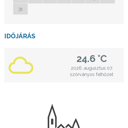
31
01
02
03
04
05
06
IDŐJÁRÁS
24.6 °C
2026. augusztus 07.
szórványos felhőzet