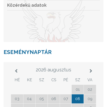
Közérdekű adatok
ESEMÉNYNAPTÁR
2026 augusztus
HÉ
KE
SZ
CS
PÉ
SZ
VA
27
28
29
30
31
01
02
03
04
05
06
07
08
09