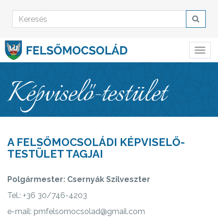
Képviselő-testület
A FELSŐMOCSOLÁDI KÉPVISELŐ-
TESTÜLET TAGJAI
Polgármester: Csernyák Szilveszter
Tel.: +36 30/746-4203
e-mail: pmfelsomocsolad@gmail.com