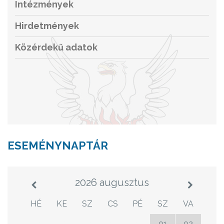
Intézmények
Hirdetmények
Közérdekű adatok
ESEMÉNYNAPTÁR
2026 augusztus
HÉ
KE
SZ
CS
PÉ
SZ
VA
27
28
29
30
31
01
02