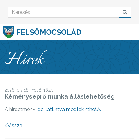
Hírek
2026. 05. 18., hétfő, 16:21
Kéményseprő munka álláslehetőség
A hirdetmény
ide kattintva megtekinthető.
Vissza