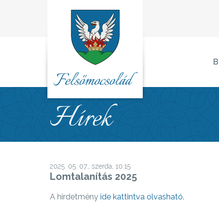
B
Hírek
2025. 05. 07., szerda, 10:15
Lomtalanítás 2025
A hirdetmény
ide kattintva olvasható.