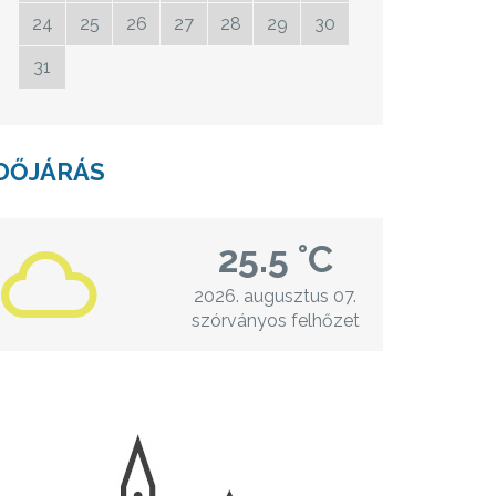
24
25
26
27
28
29
30
31
01
02
03
04
05
06
DŐJÁRÁS
25.5 °C
2026. augusztus 07.
szórványos felhőzet