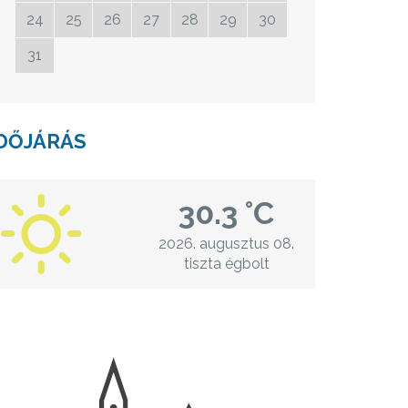
24
25
26
27
28
29
30
31
01
02
03
04
05
06
DŐJÁRÁS
30.3 °C
2026. augusztus 08.
tiszta égbolt