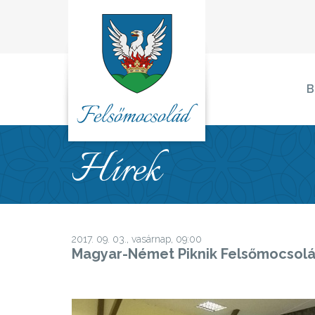
B
Hírek
2017. 09. 03., vasárnap, 09:00
Magyar-Német Piknik Felsőmocsol