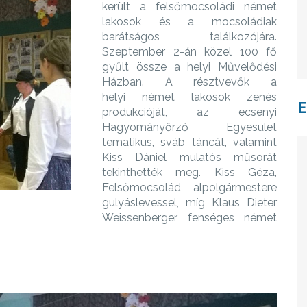
került a felsőmocsoládi német
lakosok és a mocsoládiak
barátságos találkozójára.
Szeptember 2-án közel 100 fő
gyűlt össze a helyi Művelődési
Házban. A résztvevők a
helyi német lakosok zenés
produkcióját, az ecsenyi
Hagyományőrző Egyesület
tematikus, sváb táncát, valamint
Kiss Dániel mulatós műsorát
tekinthették meg. Kiss Géza,
Felsőmocsolád alpolgármestere
gulyáslevessel, míg Klaus Dieter
Weissenberger fenséges német