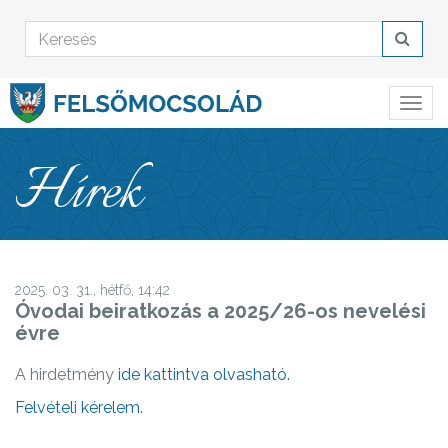
Hírek
2025. 03. 31., hétfő, 14:42
Óvodai beiratkozás a 2025/26-os nevelési
évre
A hirdetmény
ide kattintva olvasható.
Felvételi kérelem.